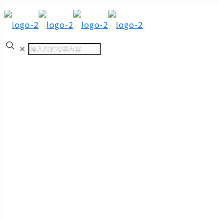
✕
首頁
品質管理
溫升設備6000A