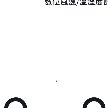
數位風速/溫溼度計(