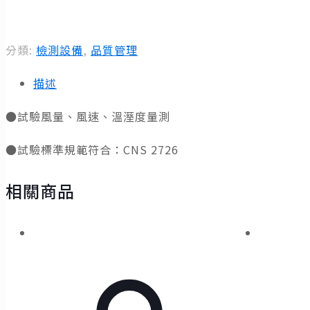
分類:
檢測設備
,
品質管理
描述
●試驗風量、風速、溫溼度量測
●試驗標準規範符合：CNS 2726
相關商品