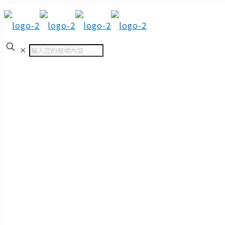
✕
首頁
品質管理
數位風速/溫溼度計(AM-4205A)