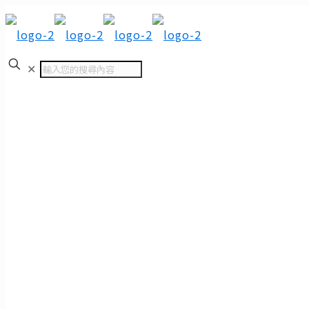
✕
首頁
電力設備
C型銅