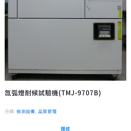
氙弧燈耐候試驗機(TMJ-9707B)
分類:
檢測設備
,
品質管理
描述